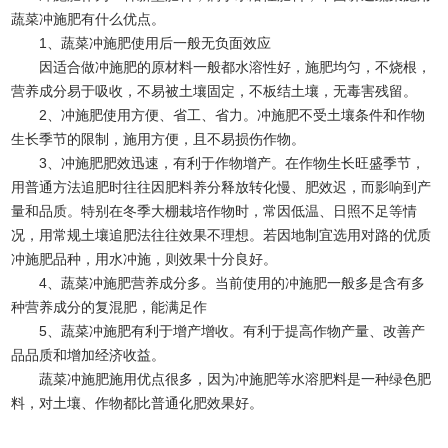
蔬菜冲施肥有什么优点。
1、蔬菜冲施肥使用后一般无负面效应
因适合做冲施肥的原材料一般都水溶性好，施肥均匀，不烧根，
营养成分易于吸收，不易被土壤固定，不板结土壤，无毒害残留。
2、冲施肥使用方便、省工、省力。冲施肥不受土壤条件和作物
生长季节的限制，施用方便，且不易损伤作物。
3、冲施肥肥效迅速，有利于作物增产。在作物生长旺盛季节，
用普通方法追肥时往往因肥料养分释放转化慢、肥效迟，而影响到产
量和品质。特别在冬季大棚栽培作物时，常因低温、日照不足等情
况，用常规土壤追肥法往往效果不理想。若因地制宜选用对路的优质
冲施肥品种，用水冲施，则效果十分良好。
4、蔬菜冲施肥营养成分多。当前使用的冲施肥一般多是含有多
种营养成分的复混肥，能满足作
5、蔬菜冲施肥有利于增产增收。有利于提高作物产量、改善产
品品质和增加经济收益。
蔬菜冲施肥施用优点很多，因为冲施肥等水溶肥料是一种绿色肥
料，对土壤、作物都比普通化肥效果好。